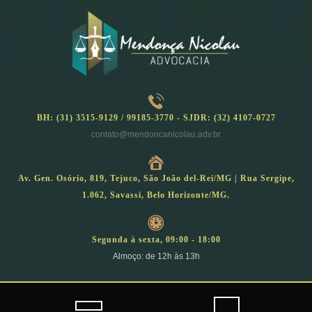
Skip
to
content
BH: (31) 3515-9129 / 99185-3770 - SJDR: (32) 4107-0727
contato@mendoncanicolau.adv.br
Av. Gen. Osório, 819, Tejuco, São João del-Rei/MG | Rua Sergipe,
1.062, Savassi, Belo Horizonte/MG.
Segunda à sexta, 09:00 - 18:00
Almoço: de 12h às 13h