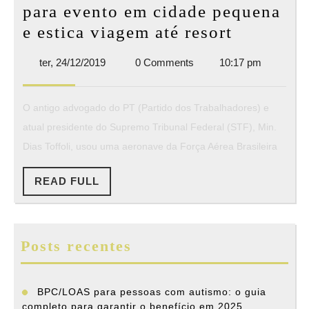
para evento em cidade pequena
Dias
e estica viagem até resort
Toffoli
ter,
ter, 24/12/2019
0 Comments
10:17 pm
usa
24/12/2019
avião
O antigo advogado do PT (Partido dos Trabalhadores) e
da
atual presidente do Supremo Tribunal Federal (STF), Min.
FAB
Dias Toffoli, usou uma aeronave da Força Aérea Brasileira
para
evento
READ
READ FULL
em
FULL
cidade
pequena
Posts recentes
e
estica
BPC/LOAS para pessoas com autismo: o guia
viagem
completo para garantir o benefício em 2025