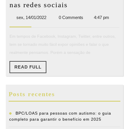
Faltas
nas redes sociais
éticas
sex,
sex, 14/01/2022
0 Comments
4:47 pm
para
14/01/2022
não
Em tempos de Facebook, Instagram, Twitter, entre outros,
cometer
tem se tornado muito fácil expor opiniões e falar o que
nas
realmente pensamos. Porém a sensação de
redes
sociais
READ
READ FULL
FULL
Posts recentes
BPC/LOAS para pessoas com autismo: o guia
completo para garantir o benefício em 2025