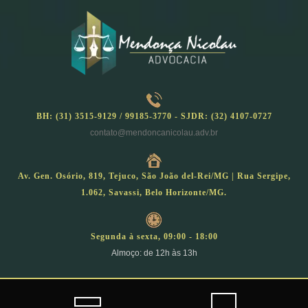
Skip
to
content
BH: (31) 3515-9129 / 99185-3770 - SJDR: (32) 4107-0727
contato@mendoncanicolau.adv.br
Av. Gen. Osório, 819, Tejuco, São João del-Rei/MG | Rua Sergipe,
1.062, Savassi, Belo Horizonte/MG.
Segunda à sexta, 09:00 - 18:00
Almoço: de 12h às 13h