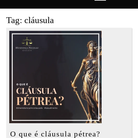
Open
Button
Tag:
cláusula
O
O que é cláusula pétrea?