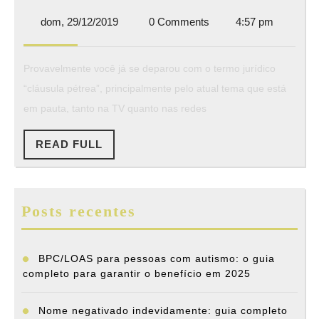
que
dom,
dom, 29/12/2019
0 Comments
4:57 pm
é
29/12/2019
cláusula
Provavelmente você já se deparou com o termo jurídico
pétrea?
“cláusula pétrea”, principalmente pelo atual tema que está
em pauta, tanto na TV quanto nas redes
READ
READ FULL
FULL
Posts recentes
BPC/LOAS para pessoas com autismo: o guia
completo para garantir o benefício em 2025
Nome negativado indevidamente: guia completo