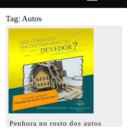
Open
Button
Tag:
Autos
Penhor
Penhora no rosto dos autos