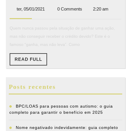
no
ter,
ter, 05/01/2021
0 Comments
2:20 am
rosto
05/01/2021
dos
Quem nunca passou pela situação de ganhar uma ação,
autos
mas não conseguir receber o crédito devido? Este é o
famoso “ganha, mas não leva”. Como
READ
READ FULL
FULL
Posts recentes
BPC/LOAS para pessoas com autismo: o guia
completo para garantir o benefício em 2025
Nome negativado indevidamente: guia completo