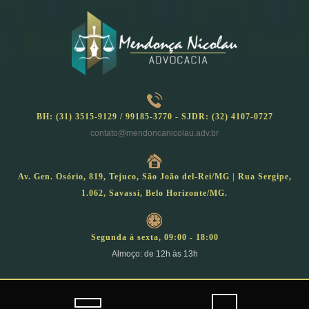
Skip
to
content
BH: (31) 3515-9129 / 99185-3770 - SJDR: (32) 4107-0727
contato@mendoncanicolau.adv.br
Av. Gen. Osório, 819, Tejuco, São João del-Rei/MG | Rua Sergipe,
1.062, Savassi, Belo Horizonte/MG.
Segunda à sexta, 09:00 - 18:00
Almoço: de 12h às 13h