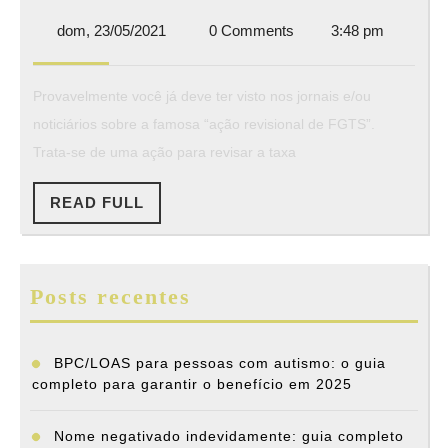
revisio
dom,
dom, 23/05/2021
0 Comments
3:48 pm
de
23/05/2021
FGTS
Provavelmente você já deve ter visto nos jornais e/ou
noticiários sobre a famosa “ação revisional de FGTS”.
Trata-se de uma ação para revisar a taxa
READ
READ FULL
FULL
Posts recentes
BPC/LOAS para pessoas com autismo: o guia
completo para garantir o benefício em 2025
Nome negativado indevidamente: guia completo