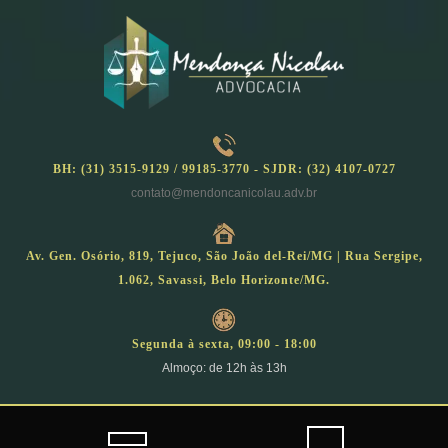
Skip
to
content
BH: (31) 3515-9129 / 99185-3770 - SJDR: (32) 4107-0727
contato@mendoncanicolau.adv.br
Av. Gen. Osório, 819, Tejuco, São João del-Rei/MG | Rua Sergipe,
1.062, Savassi, Belo Horizonte/MG.
Segunda à sexta, 09:00 - 18:00
Almoço: de 12h às 13h